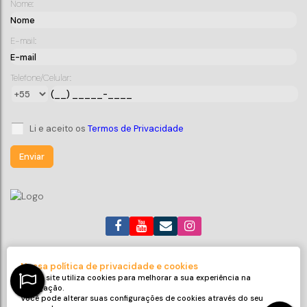
Nome:
Terreno na entrada da cidade!
E-mail:
CEP: 88380-000
,
Av. Vereador Antonio Pereira
,
Santo
Antônio
,
Balneário Piçarras
,
Santa Catarina
,
Brasil
Telefone/Celular:
1500m
1886
m²
.45
Li e aceito os
Termos de Privacidade
(47) 99705-6188
roneijaciel.imoveis@gmail.com
Nossa política de privacidade e cookies
Avenida Emanuel Pinto
,
311
,
Sala 32
,
Centro
,
Balneário Piçarras
,
Nosso site utiliza cookies para melhorar a sua experiência na
SC
,
Brasil
navegação.
Você pode alterar suas configurações de cookies através do seu
CRECI: 9425-J