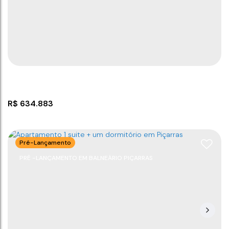
CEP: 88380-000
,
Rua Belmiro Brandino Pedro
,
N°:
259
,
Centro
,
Balneário Piçarras
,
Santa Catarina
,
Brasil
1
1
1
40
m²
300m
40
m²
.00
.00
R$
634.883
Pré-Lançamento
PRÉ -LANÇAMENTO EM BALNEÁRIO PIÇARRAS
Studio em Balneário Piçarras com vaga de
garagem