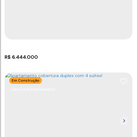
avenida itapocorói
,
N°:
314
,
Armação
,
Penha
,
Santa
Catarina
,
Brasil
4
5
180
m²
4
322
m²
3
80m
.00
.00
R$
6.444.000
Em Construção
VISTA MAR PERMANENTE!
Cobertura com 4 suítes e piscina!