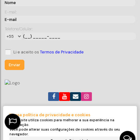
Casa geminada em Penha SC
E-mail:
CEP: 88385-000
,
Rua Ruy Bartholo
,
N°:
85
,
casa
,
Centro
,
Penha
,
Santa Catarina
,
Brasil
Telefone/Celular:
3
2
1
1 ~ 2
150
m²
2
1000m
60
m²
.00
.00
Li e aceito os
Termos de Privacidade
(47) 99705-6188
roneijaciel.imoveis@gmail.com
Nossa política de privacidade e cookies
Avenida Emanuel Pinto
,
311
,
Sala 32
,
Centro
,
Balneário Piçarras
,
Nosso site utiliza cookies para melhorar a sua experiência na
SC
,
Brasil
navegação.
Você pode alterar suas configurações de cookies através do seu
CRECI: 9425-J
navegador.