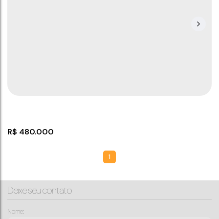
R$
480.000
1
Deixe seu contato
Nome: