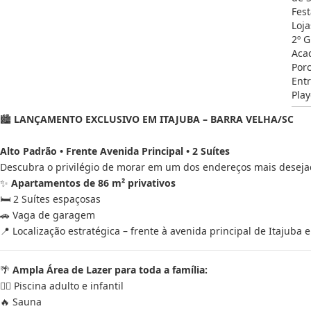
Fest
Loja
2º 
Aca
Por
Ent
Pla
🏙️
LANÇAMENTO EXCLUSIVO EM ITAJUBA – BARRA VELHA/SC
Alto Padrão • Frente Avenida Principal • 2 Suítes
Descubra o privilégio de morar em um dos endereços mais desejado
✨
Apartamentos de 86 m² privativos
🛏️ 2 Suítes espaçosas
🚗 Vaga de garagem
📍 Localização estratégica – frente à avenida principal de Itajub
🌴
Ampla Área de Lazer para toda a família:
🏊‍♂️ Piscina adulto e infantil
🔥 Sauna